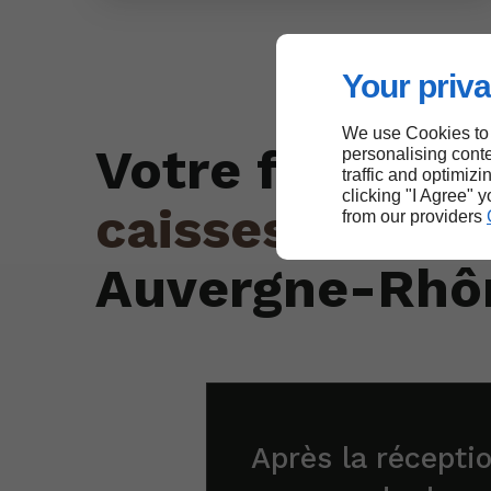
Your priva
We use Cookies to
Votre fourniss
personalising conte
traffic and optimizi
clicking "I Agree" 
caisses en boi
from our providers
Auvergne-Rhô
Après la récepti