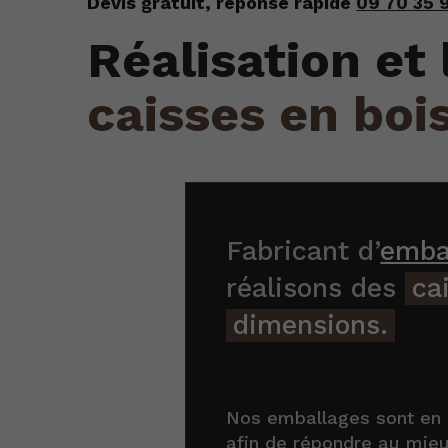
Devis gratuit, réponse rapide
09 70 35 
Réalisation et 
caisses en boi
Fabricant d’
emba
réalisons des
ca
dimensions.
Nos emballages sont en b
afin de répondre au mieu