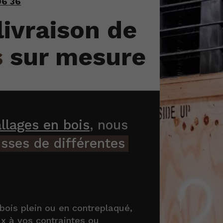
96 36
livraison de
s
sur mesure
llages en bois
, nous
isses de différentes
ois plein ou en contreplaqué,
x à vos contraintes ou