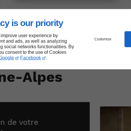
cy is our priority
 improve user experience by
eur de
Customize
nt and ads, as well as analyzing
ng social networks functionalities. By
you consent to the use of Cookies
s
en
Google
Facebook
.
ne-Alpes
on de votre