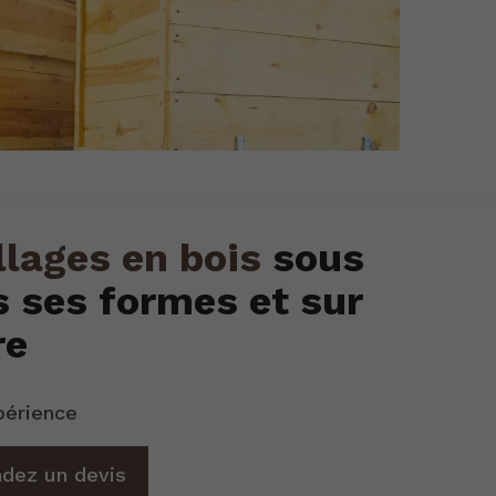
lages en bois
sous
s ses formes et sur
re
périence
dez un devis