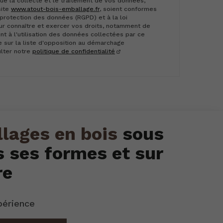
e la collecte et le traitement de vos données,
site
www.atout-bois-emballage.fr
, soient conformes
 protection des données (RGPD) et à la loi
our connaître et exercer vos droits, notamment de
t à l'utilisation des données collectées par ce
re sur la liste d'opposition au démarchage
ulter notre
politique de confidentialité
lages en bois
sous
s ses formes et sur
re
périence