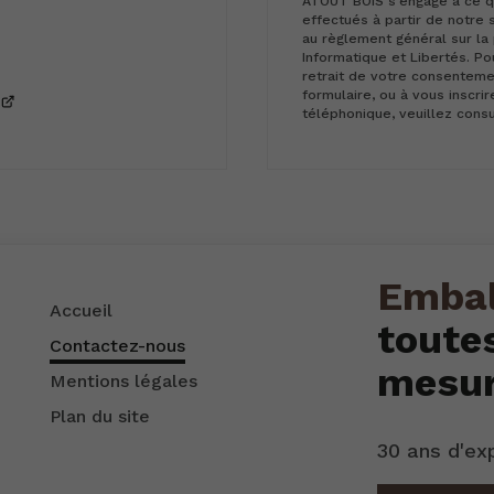
ATOUT BOIS s'engage à ce qu
effectués à partir de notre 
au règlement général sur la
Informatique et Libertés. P
retrait de votre consentemen
formulaire, ou à vous inscri
téléphonique, veuillez cons
Embal
Accueil
toute
Contactez-nous
mesu
Mentions légales
Plan du site
30 ans d'ex