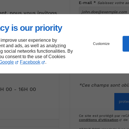
E-mail *
Saisissez votre a
nt, nous vous invitons
int. Nous vous
cy is our priority
En soumettant ce f
 improve user experience by
informations saisie
Customize
nt and ads, as well as analyzing
de ma demande*
ng social networks functionalities. By
you consent to the use of Cookies
Google
Facebook
.
*Ces champs sont obli
3H 00 - 16H 00
Ce site est protégé par re
conditions d'utilisation
de 