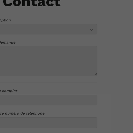
/ Contact
option
 demande
m complet
tre numéro de téléphone