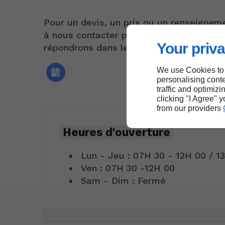
Pour un devis, un prix ou un renseigneme
à nous contacter par le formulaire ci-jo
Your priva
répondrons dans les plus brefs délais.
We use Cookies to
personalising conte
traffic and optimizi
clicking "I Agree" 
from our providers
Heures d'ouverture
Lun - Jeu : 07H 30 - 12H 00 / 1
Ven : 07H 30 -12H 00
Sam - Dim : Fermé