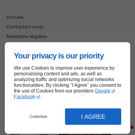
Accueil
Contactez-nous
Mentions légales
Plan du site
Your privacy is our priority
We use Cookies to improve user experience by
Haut de page
personalising content and ads, as well as
analyzing traffic and optimizing social networks
functionalities. By clicking "I Agree" you consent to
the use of Cookies from our providers
Google
Facebook
.
I AGREE
Customize
Menu
Infos
Demandez un devis