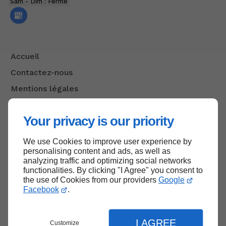
Sam - Dim : Fermé
Accueil
Contactez-nous
Mentions légales
Plan du site
Your privacy is our priority
We use Cookies to improve user experience by
Haut de page
personalising content and ads, as well as
analyzing traffic and optimizing social networks
functionalities. By clicking "I Agree" you consent to
the use of Cookies from our providers
Google
Facebook
.
I AGREE
Customize