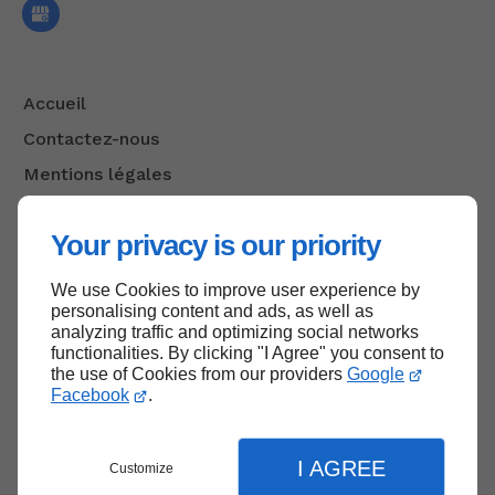
Accueil
Contactez-nous
Mentions légales
Plan du site
Your privacy is our priority
We use Cookies to improve user experience by
Haut de page
personalising content and ads, as well as
analyzing traffic and optimizing social networks
functionalities. By clicking "I Agree" you consent to
the use of Cookies from our providers
Google
Facebook
.
I AGREE
Customize